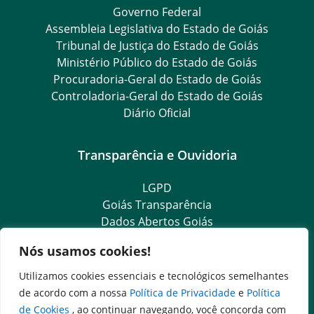
Governo Federal
Assembleia Legislativa do Estado de Goiás
Tribunal de Justiça do Estado de Goiás
Ministério Público do Estado de Goiás
Procuradoria-Geral do Estado de Goiás
Controladoria-Geral do Estado de Goiás
Diário Oficial
Transparência e Ouvidoria
LGPD
Goiás Transparência
Dados Abertos Goiás
e-SIC
Nós usamos cookies!
SIC – Serviço de Informação ao Cidadão
Ouvidoria Setorial (Expresso)
Utilizamos cookies essenciais e tecnológicos semelhantes
Ouvidoria Setorial (Presencial)
de acordo com a nossa
Política de Privacidade
e
Política
de Cookies
, ao continuar navegando, você concorda com