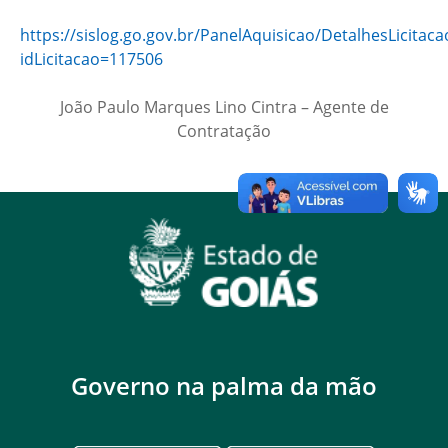
https://sislog.go.gov.br/PanelAquisicao/DetalhesLicitaca
idLicitacao=117506
João Paulo Marques Lino Cintra – Agente de
Contratação
Governo na palma da mão