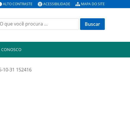
ALTO CONTRASTE
ACESSIBILIDADE
MAPA DO SITE
uscar
or:
E CONOSCO
5-10-31 152416