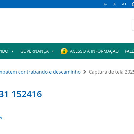
A-
A
A+
B
p
PIDO
GOVERNANÇA
ACESSO À INFORMAÇÃO
FAL
ombatem contrabando e descaminho
Captura de tela 202
-31 152416
5