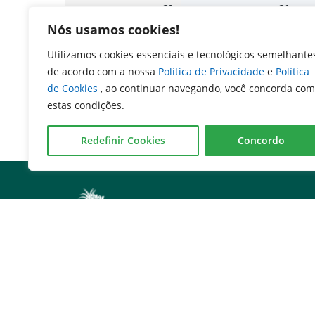
30
31
Nós usamos cookies!
08:00
– 12:00
Despachos Administrativos
Utilizamos cookies essenciais e tecnológicos semelhante
de acordo com a nossa
Política de Privacidade
e
Política
Almoço
12:00
– 13:00
de Cookies
, ao continuar navegando, você concorda com
13:00
– 17:00
estas condições.
Despachos Administrativos
Redefinir Cookies
Concordo
Serviços