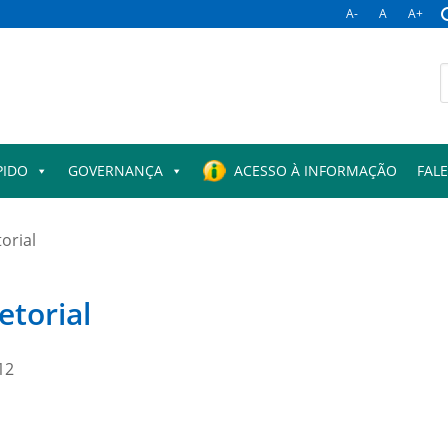
A-
A
A+
B
p
PIDO
GOVERNANÇA
ACESSO À INFORMAÇÃO
FAL
orial
torial
12