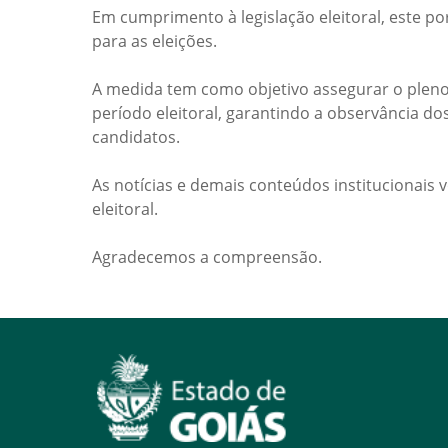
Em cumprimento à legislação eleitoral, este po
para as eleições.
A medida tem como objetivo assegurar o pleno
período eleitoral, garantindo a observância do
candidatos.
As notícias e demais conteúdos institucionais 
eleitoral.
Agradecemos a compreensão.