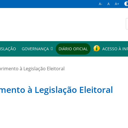
A-
A
A+
p
ISLAÇÃO
GOVERNANÇA
DIÁRIO OFICIAL
ACESSO À I
mento à Legislação Eleitoral
to à Legislação Eleitoral