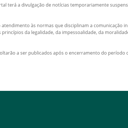
rtal terá a divulgação de notícias temporariamente suspens
 atendimento às normas que disciplinam a comunicação ins
s princípios da legalidade, da impessoalidade, da moralida
voltarão a ser publicados após o encerramento do período d