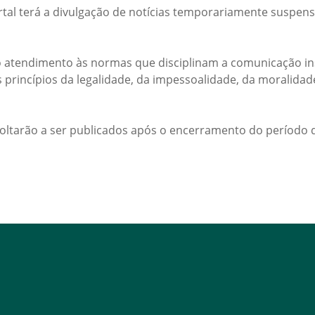
rtal terá a divulgação de notícias temporariamente suspens
 atendimento às normas que disciplinam a comunicação ins
s princípios da legalidade, da impessoalidade, da moralida
voltarão a ser publicados após o encerramento do período d