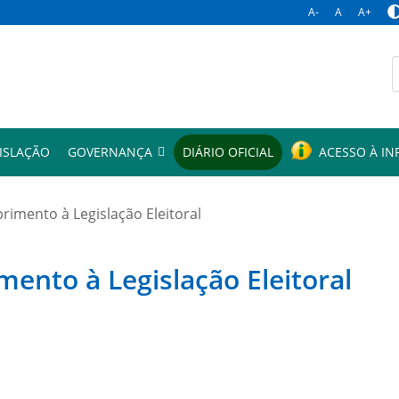
A-
A
A+
p
ISLAÇÃO
GOVERNANÇA
DIÁRIO OFICIAL
ACESSO À I
mento à Legislação Eleitoral
to à Legislação Eleitoral