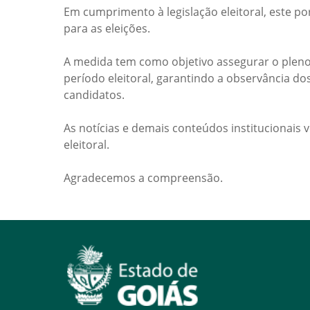
Em cumprimento à legislação eleitoral, este po
para as eleições.
A medida tem como objetivo assegurar o pleno
período eleitoral, garantindo a observância do
candidatos.
As notícias e demais conteúdos institucionais 
eleitoral.
Agradecemos a compreensão.