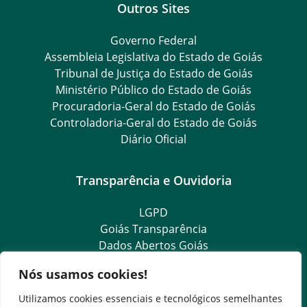
Outros Sites
Governo Federal
Assembleia Legislativa do Estado de Goiás
Tribunal de Justiça do Estado de Goiás
Ministério Público do Estado de Goiás
Procuradoria-Geral do Estado de Goiás
Controladoria-Geral do Estado de Goiás
Diário Oficial
Transparência e Ouvidoria
LGPD
Goiás Transparência
Dados Abertos Goiás
e-SIC
Nós usamos cookies!
SIC – Serviço de Informação ao Cidadão
Ouvidoria Setorial (Expresso)
Utilizamos cookies essenciais e tecnológicos semelhantes