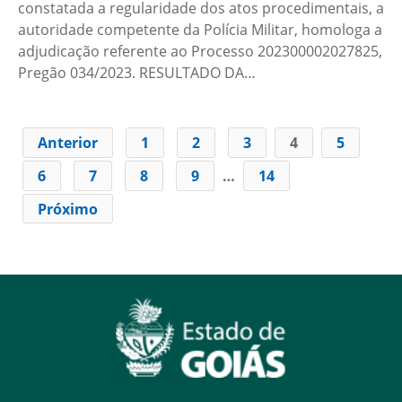
constatada a regularidade dos atos procedimentais, a
autoridade competente da Polícia Militar, homologa a
adjudicação referente ao Processo 202300002027825,
Pregão 034/2023. RESULTADO DA…
Anterior
1
2
3
4
5
6
7
8
9
…
14
Próximo