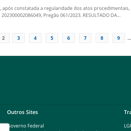
 após constatada a regularidade dos atos procedimentais, 
so 202300002086049, Pregão 061/2023. RESULTADO DA…
2
3
4
5
6
7
8
9
Outros Sites
Tr
Governo Federal
LG