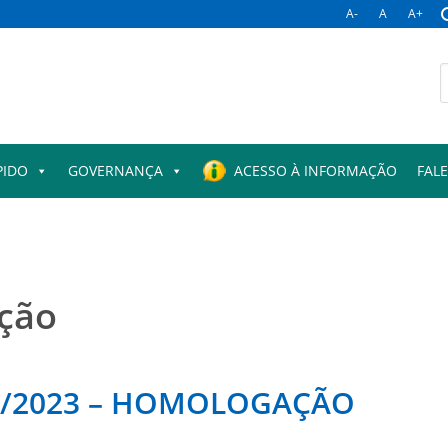
A-
A
A+
B
p
PIDO
GOVERNANÇA
ACESSO À INFORMAÇÃO
FAL
ção
1/2023 – HOMOLOGAÇÃO