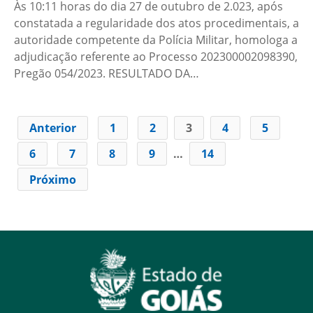
Às 10:11 horas do dia 27 de outubro de 2.023, após
constatada a regularidade dos atos procedimentais, a
autoridade competente da Polícia Militar, homologa a
adjudicação referente ao Processo 202300002098390,
Pregão 054/2023. RESULTADO DA…
Anterior
1
2
3
4
5
6
7
8
9
…
14
Próximo