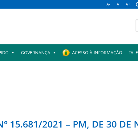
A-
A
A+
B
p
PIDO
GOVERNANÇA
ACESSO À INFORMAÇÃO
FAL
º 15.681/2021 – PM, DE 30 D