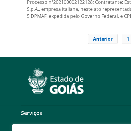
Processo nº202100002122128; Contratante: Estad
S.p.A., empresa italiana, neste ato representa
5 DPMAF, expedida pelo Governo Federal, e C
Anterior
1
Serviços
Expresso Goiás