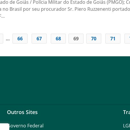
o de Goiás / Polícia Militar do Estado de Goiás (PMGO); Co
da no Brasil por seu procurador Sr. Piero Ruzzenenti portad
PF…
…
66
67
68
69
70
71
Outros Sites
Tr
Governo Federal
LG