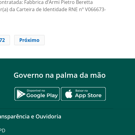
ntratada: Fabbrica d’Armi Pietro Beretta
or(a) da Carteira de Identidade RNE nº V066673-
72
Próximo
Governo na palma da mão
ansparência e Ouvidoria
PD