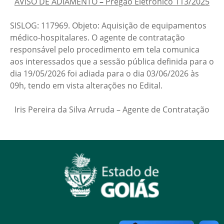
AVISO DE ADIAMENTO
–
Pregão Eletrônico 113/2025
SISLOG: 117969. Objeto: Aquisição de equipamentos
médico-hospitalares. O agente de contratação
responsável pelo procedimento em tela comunica
aos interessados que a sessão pública definida para o
dia 19/05/2026 foi adiada para o dia 03/06/2026 às
09h, tendo em vista alterações no Edital.
Iris Pereira da Silva Arruda – Agente de Contratação