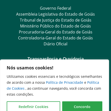
Governo Federal
Assembleia Legislativa do Estado de Goiás
Tribunal de Justiça do Estado de Goiás
Ministério Público do Estado de Goiás
Procuradoria-Geral do Estado de Goiás
Controladoria-Geral do Estado de Goiás
Diário Oficial
Transparência e Ouvidoria
Nós usamos cookies!
LGPD
Goiás Transparência
Utilizamos cookies essenciais e tecnológicos semelhantes
Dados Abertos Goiás
de acordo com a nossa
Política de Privacidade
e
Política
e-SIC
de Cookies
, ao continuar navegando, você concorda com
SIC – Serviço de Informação ao Cidadão
estas condições.
Ouvidoria Setorial (Expresso)
Ouvidoria Setorial (Presencial)
Redefinir Cookies
Concordo