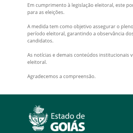
Em cumprimento à legislação eleitoral, este po
para as eleições.
A medida tem como objetivo assegurar o pleno
período eleitoral, garantindo a observância do
candidatos.
As notícias e demais conteúdos institucionais 
eleitoral.
Agradecemos a compreensão.