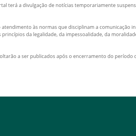
rtal terá a divulgação de notícias temporariamente suspens
 atendimento às normas que disciplinam a comunicação ins
s princípios da legalidade, da impessoalidade, da moralida
voltarão a ser publicados após o encerramento do período d