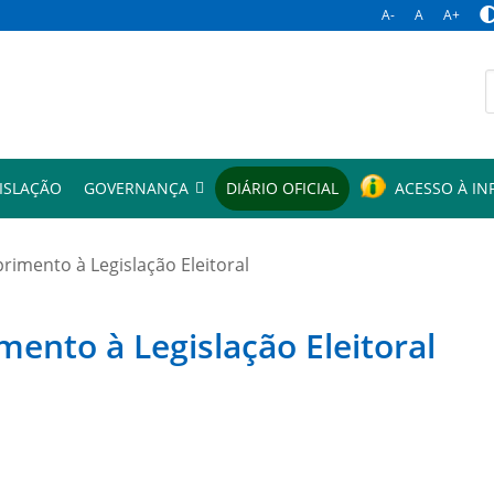
A-
A
A+
p
ISLAÇÃO
GOVERNANÇA
DIÁRIO OFICIAL
ACESSO À I
mento à Legislação Eleitoral
to à Legislação Eleitoral