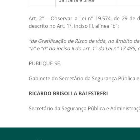
Santana e Silva
Art. 2° – Observar a Lei n° 19.574, de 29 de
descrito no Art. 1°, inciso III, alínea “b”:
“da Gratificação de Risco de vida, no âmbito d
“a” e “d” do inciso II do art. 1° da Lei n° 17.48
PUBLIQUE-SE.
Gabinete do Secretário da Segurança Pública e
RICARDO BRISOLLA BALESTRERI
Secretário da Segurança Pública e Administraç