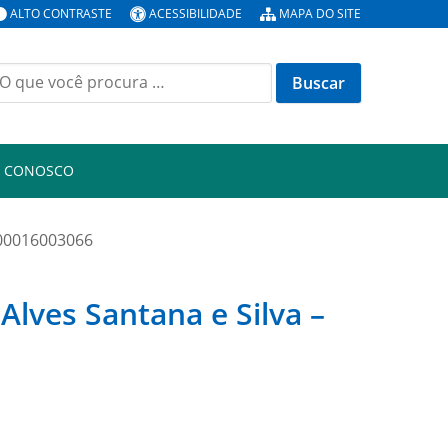
ALTO CONTRASTE
ACESSIBILIDADE
MAPA DO SITE
uscar
or:
E CONOSCO
1700016003066
Alves Santana e Silva –