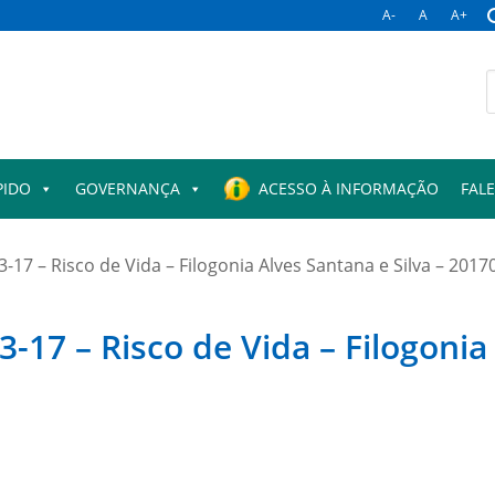
A-
A
A+
B
p
PIDO
GOVERNANÇA
ACESSO À INFORMAÇÃO
FAL
-17 – Risco de Vida – Filogonia Alves Santana e Silva – 20
-17 – Risco de Vida – Filogonia 