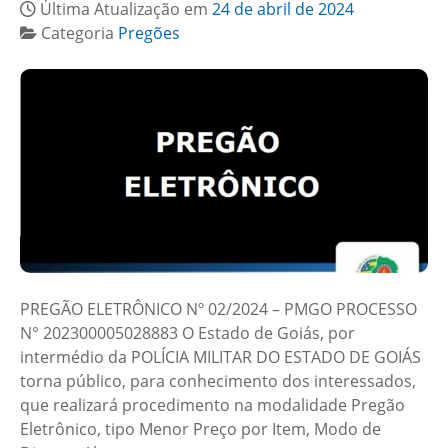
Última Atualização em
24 de abril de 2024
Categoria
Pregões
PREGÃO ELETRÔNICO Nº 02/2024 – PMGO PROCESSO
N° 202300005028883 O Estado de Goiás, por
intermédio da POLÍCIA MILITAR DO ESTADO DE GOIÁS
torna público, para conhecimento dos interessados,
que realizará procedimento na modalidade Pregão
Eletrônico, tipo Menor Preço por Item, Modo de