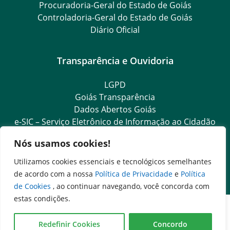
Procuradoria-Geral do Estado de Goiás
Controladoria-Geral do Estado de Goiás
Diário Oficial
Transparência e Ouvidoria
LGPD
Goiás Transparência
Dados Abertos Goiás
e-SIC – Serviço Eletrônico de Informação ao Cidadão
SIC – Serviço de Informação ao Cidadão
Nós usamos cookies!
Ouvidoria Setorial (Expresso)
Ouvidoria Setorial (Presencial)
Utilizamos cookies essenciais e tecnológicos semelhantes
Conselho Nacional de Comandantes-Gerais PM
de acordo com a nossa
Política de Privacidade
e
Política
de Cookies
, ao continuar navegando, você concorda com
estas condições.
Redefinir Cookies
Concordo