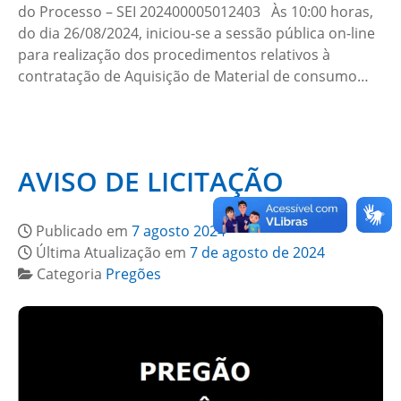
do Processo – SEI 202400005012403 Às 10:00 horas,
do dia 26/08/2024, iniciou-se a sessão pública on-line
para realização dos procedimentos relativos à
contratação de Aquisição de Material de consumo…
AVISO DE LICITAÇÃO
Publicado em
7 agosto 2024
Última Atualização em
7 de agosto de 2024
Categoria
Pregões