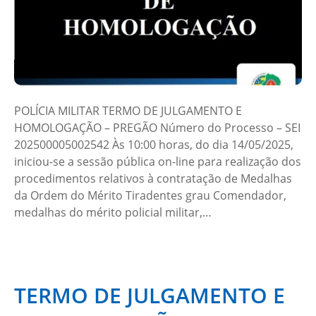
POLÍCIA MILITAR TERMO DE JULGAMENTO E
HOMOLOGAÇÃO – PREGÃO Número do Processo – SEI
202500005002542 Às 10:00 horas, do dia 14/05/2025,
iniciou-se a sessão pública on-line para realização dos
procedimentos relativos à contratação de Medalhas
da Ordem do Mérito Tiradentes grau Comendador,
medalhas do mérito policial militar,…
TERMO DE JULGAMENTO E