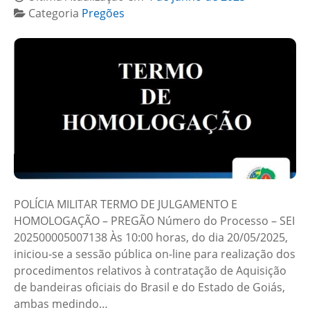
Categoria
Pregões
POLÍCIA MILITAR TERMO DE JULGAMENTO E
HOMOLOGAÇÃO – PREGÃO Número do Processo – SEI
202500005007138 Às 10:00 horas, do dia 20/05/2025,
iniciou-se a sessão pública on-line para realização dos
procedimentos relativos à contratação de Aquisição
de bandeiras oficiais do Brasil e do Estado de Goiás,
ambas medindo…