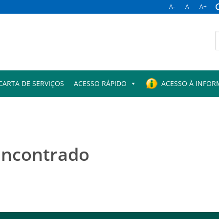
A-
A
A+
B
p
CARTA DE SERVIÇOS
ACESSO RÁPIDO
ACESSO À INFO
encontrado