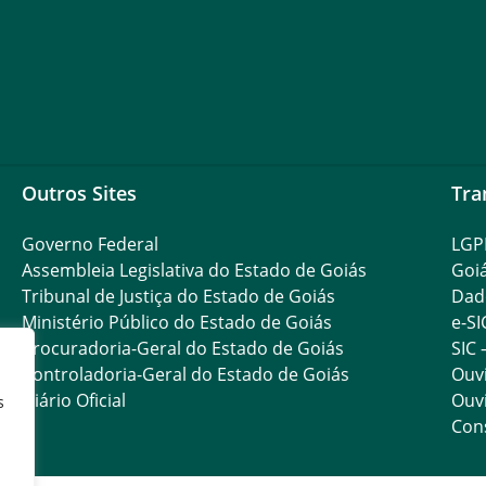
Outros Sites
Tra
Governo Federal
LGP
Assembleia Legislativa do Estado de Goiás
Goi
Tribunal de Justiça do Estado de Goiás
Dad
Ministério Público do Estado de Goiás
e-SI
Procuradoria-Geral do Estado de Goiás
SIC 
Controladoria-Geral do Estado de Goiás
Ouvi
Diário Oficial
Ouvi
s
Con