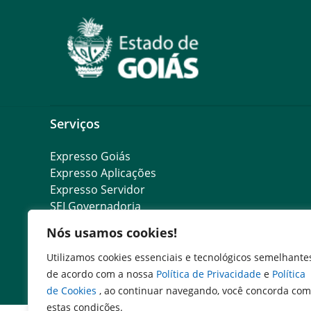
Serviços
Expresso Goiás
Expresso Aplicações
Expresso Servidor
SEI Governadoria
Cadastro de Autoridades
Nós usamos cookies!
Escola de Governo
Agenda de Autoridades
Utilizamos cookies essenciais e tecnológicos semelhante
de acordo com a nossa
Política de Privacidade
e
Política
de Cookies
, ao continuar navegando, você concorda com
estas condições.