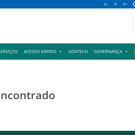
A-
A
A+
B
p
SERVIÇOS
ACESSO RÁPIDO
GOVTECH
GOVERNANÇA
encontrado