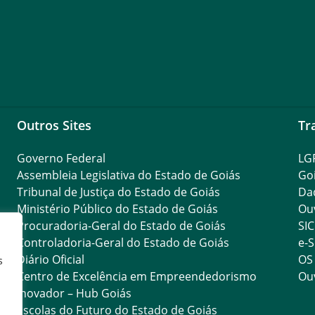
Outros Sites
Tr
Governo Federal
LG
Assembleia Legislativa do Estado de Goiás
Go
Tribunal de Justiça do Estado de Goiás
Da
Ministério Público do Estado de Goiás
Ouv
Procuradoria-Geral do Estado de Goiás
SIC
Controladoria-Geral do Estado de Goiás
e-S
Diário Oficial
OS
s
Centro de Excelência em Empreendedorismo
Ouv
Inovador – Hub Goiás
Escolas do Futuro do Estado de Goiás