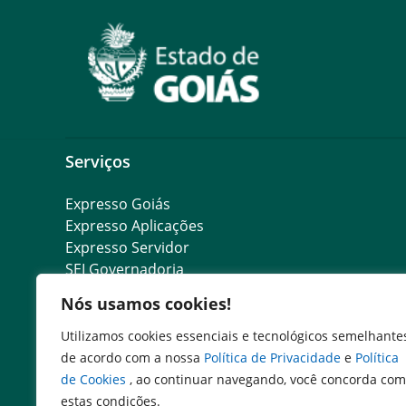
Serviços
Expresso Goiás
Expresso Aplicações
Expresso Servidor
SEI Governadoria
Cadastro de Autoridades
Nós usamos cookies!
Escola de Governo
Agenda de Autoridades
Utilizamos cookies essenciais e tecnológicos semelhante
Portal do Colaborador
de acordo com a nossa
Política de Privacidade
e
Política
de Cookies
, ao continuar navegando, você concorda com
estas condições.