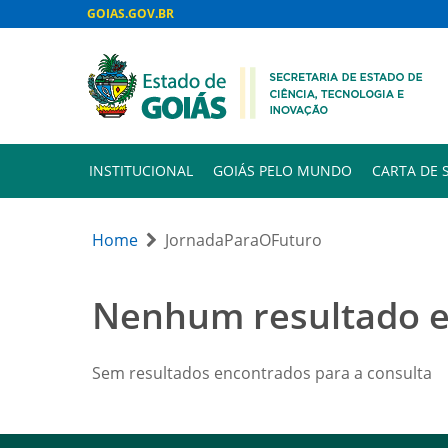
GOIAS.GOV.BR
INSTITUCIONAL
GOIÁS PELO MUNDO
CARTA DE 
Home
JornadaParaOFuturo
Nenhum resultado 
Sem resultados encontrados para a consulta