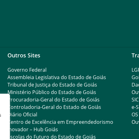
Outros Sites
Tr
Governo Federal
LG
Assembleia Legislativa do Estado de Goiás
Go
Tribunal de Justiça do Estado de Goiás
Da
Ministério Público do Estado de Goiás
Ouv
Procuradoria-Geral do Estado de Goiás
SIC
Controladoria-Geral do Estado de Goiás
e-S
Diário Oficial
OS
s
Centro de Excelência em Empreendedorismo
Ouv
Inovador – Hub Goiás
Escolas do Futuro do Estado de Goiás