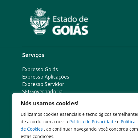
Serviços
Expresso Goiás
Expresso Aplicações
Expresso Servidor
SEI Governadoria
Cadastro de Autoridades
Nós usamos cookies!
Escola de Governo
Agenda de Autoridades
Utilizamos cookies essenciais e tecnológicos semelhante
Portal do Colaborador
de acordo com a nossa
Política de Privacidade
e
Política
de Cookies
, ao continuar navegando, você concorda com
estas condições.