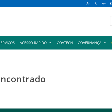
A-
A
A+
B
p
SERVIÇOS
ACESSO RÁPIDO
GOVTECH
GOVERNANÇA
encontrado