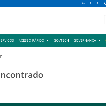
A-
A
A+
B
p
SERVIÇOS
ACESSO RÁPIDO
GOVTECH
GOVERNANÇA
BF
encontrado