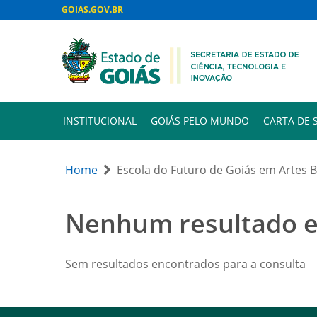
GOIAS.GOV.BR
INSTITUCIONAL
GOIÁS PELO MUNDO
CARTA DE 
Home
Escola do Futuro de Goiás em Artes 
Nenhum resultado 
Sem resultados encontrados para a consulta