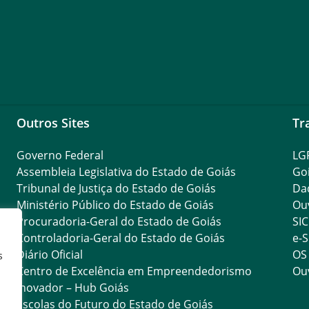
Outros Sites
Tr
Governo Federal
LG
Assembleia Legislativa do Estado de Goiás
Go
Tribunal de Justiça do Estado de Goiás
Da
Ministério Público do Estado de Goiás
Ouv
Procuradoria-Geral do Estado de Goiás
SIC
Controladoria-Geral do Estado de Goiás
e-S
Diário Oficial
OS
s
Centro de Excelência em Empreendedorismo
Ouv
Inovador – Hub Goiás
Escolas do Futuro do Estado de Goiás