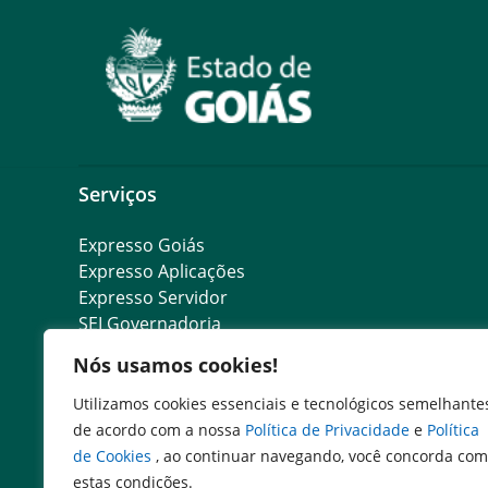
Serviços
Expresso Goiás
Expresso Aplicações
Expresso Servidor
SEI Governadoria
Cadastro de Autoridades
Nós usamos cookies!
Escola de Governo
Agenda de Autoridades
Utilizamos cookies essenciais e tecnológicos semelhante
Portal do Colaborador
de acordo com a nossa
Política de Privacidade
e
Política
de Cookies
, ao continuar navegando, você concorda com
estas condições.