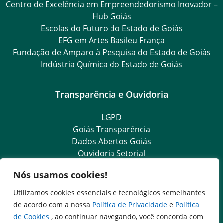
Centro de Excelência em Empreendedorismo Inovador –
Hub Goiás
Escolas do Futuro do Estado de Goiás
EFG em Artes Basileu França
Fundação de Amparo à Pesquisa do Estado de Goiás
Indústria Química do Estado de Goiás
Transparência e Ouvidoria
LGPD
Goiás Transparência
Dados Abertos Goiás
Ouvidoria Setorial
SIC – Serviço de Informação ao Cidadão
Nós usamos cookies!
e-SIC – Serviço Eletrônico de Informação ao Cidadão
OS Transparência
Utilizamos cookies essenciais e tecnológicos semelhantes
Ouvidoria Setorial (Presencial)
de acordo com a nossa
Política de Privacidade
e
Política
de Cookies
, ao continuar navegando, você concorda com