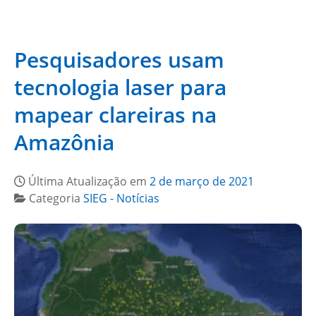
Pesquisadores usam
tecnologia laser para
mapear clareiras na
Amazônia
Última Atualização em
2 de março de 2021
Categoria
SIEG - Notícias