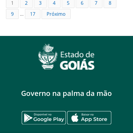
1
2
3
4
5
6
7
8
9
…
17
Próximo
Governo na palma da mão