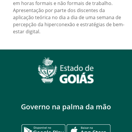
em horas formais e não formais de trabalho.
Apresentação por parte dos discentes da
aplicação teórica no dia a dia de uma semana de
percepção da hiperconexão e estratégias de bem-
estar digital.
Governo na palma da mão