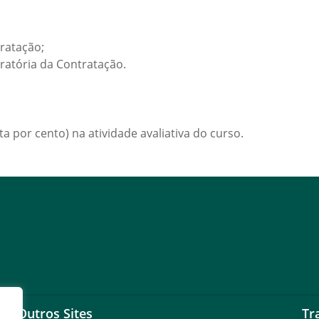
ratação;
ratória da Contratação.
a por cento) na atividade avaliativa do curso.
Outros Sites
Tr