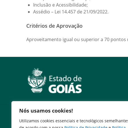
Inclusão e Acessibilidade;
Assédio – Lei 14.457 de 21/09/2022.
Critérios de Aprovação
Aproveitamento igual ou superior a 70 pontos n
Nós usamos cookies!
Serviços
Utilizamos cookies essenciais e tecnológicos semelhante
Expresso Goiás
de acordo com a nossa
Política de Privacidade
e
Política