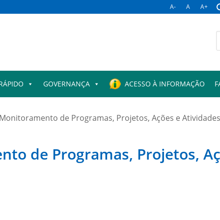
A-
A
A+
B
p
RÁPIDO
GOVERNANÇA
ACESSO À INFORMAÇÃO
F
 Monitoramento de Programas, Projetos, Ações e Atividade
nto de Programas, Projetos, Aç
l