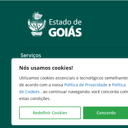
Serviços
Nós usamos cookies!
Expresso Goiás
Expresso Aplicações
Utilizamos cookies essenciais e tecnológicos semelhante
Expresso Servidor
de acordo com a nossa
Política de Privacidade
e
Política
SEI Governadoria
de Cookies
, ao continuar navegando, você concorda com
Cadastro de Autoridades
estas condições.
Escola de Governo
E-mail Corporativo
Redefinir Cookies
Concordo
Sigater
Portal Sistemas Emater