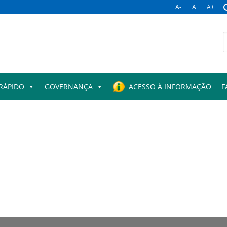
A-
A
A+
B
p
RÁPIDO
GOVERNANÇA
ACESSO À INFORMAÇÃO
F