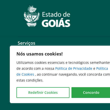
Serviços
Nós usamos cookies!
Expresso Goiás
Expresso Aplicações
Utilizamos cookies essenciais e tecnológicos semelhante
Expresso Servidor
de acordo com a nossa
Política de Privacidade
e
Política
SEI Governadoria
de Cookies
, ao continuar navegando, você concorda com
Cadastro de Autoridades
estas condições.
Escola de Governo
E-mail Corporativo
Redefinir Cookies
Concordo
Sigater
Portal Sistemas Emater