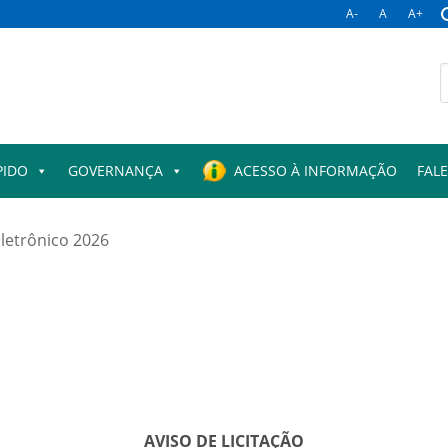
A-
A
A+
B
p
PIDO
GOVERNANÇA
ACESSO À INFORMAÇÃO
FAL
letrônico 2026
AVISO DE LICITAÇÃO