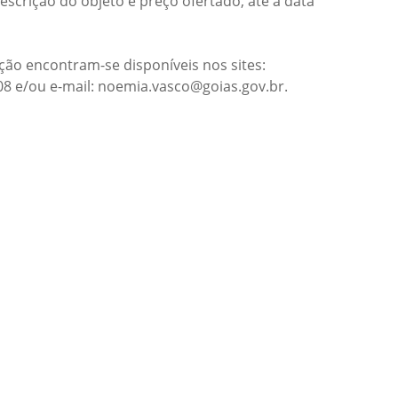
scrição do objeto e preço ofertado, até a data
ão encontram-se disponíveis nos sites:
608 e/ou e-mail: noemia.vasco@goias.gov.br.