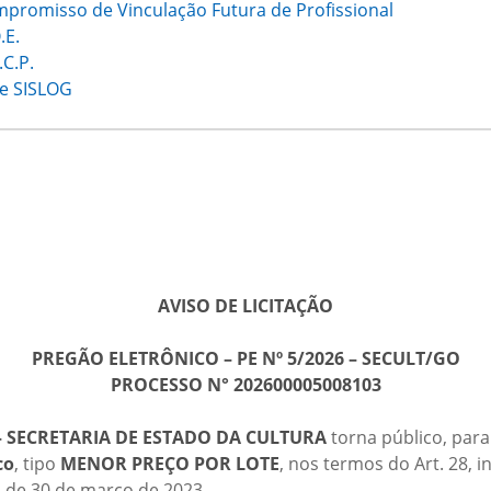
promisso de Vinculação Futura de Profissional
.E.
C.P.
e SISLOG
AVISO DE LICITAÇÃO
PREGÃO ELETRÔNICO – PE Nº 5/2026 – SECULT/GO
PROCESSO N° 202600005008103
– SECRETARIA DE ESTADO DA CULTURA
torna público, para
co
, tipo
MENOR PREÇO POR LOTE
, nos termos do Art. 28, in
, de 30 de março de 2023.