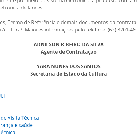
mente por meio do sistema eletrônico, a proposta com a de
letrônica de lances.
es, Termo de Referência e demais documentos da contrataç
r/cultura/. Maiores informações pelo telefone: (62) 3201-4
ADNILSON RIBEIRO DA SILVA
Agente de Contratação
YARA NUNES DOS SANTOS
Secretária de Estado da Cultura
ULT
de Visita Técnica
urança e saúde
Técnica