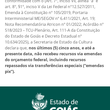
conformidade com o (Art. 7°, inciso VII, alínea “a” e
art. 8°, §1°, inciso V da Lei Federal n°12.527/2011,
Emenda à Constituição nº 105/2019, Portaria
Interministerial ME/SEGOV nº 6.411/2021, Art. 19;
Nota Recomendatória Atricon nº 01/2022; Acórdão nº
518/2023 – TCU-Plenário, Art. 111-A da Constituição
do Estado de Goiás e Decreto Estadual nº
10.634/2025), a Secretaria de Estado da Cultura
declara que,
nos últimos (5) cinco anos, e até a
presente data, não recebeu recursos via emendas
do orçamento federal, incluindo recursos
repassados via transferências especiais (“emendas
pix”).