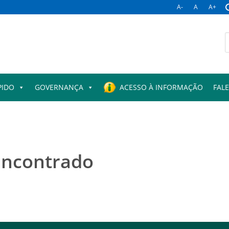
A-
A
A+
B
p
PIDO
GOVERNANÇA
ACESSO À INFORMAÇÃO
FAL
encontrado