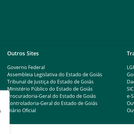
Outros Sites
Tr
Governo Federal
LG
Assembleia Legislativa do Estado de Goiás
Go
Tribunal de Justiça do Estado de Goiás
Da
Ministério Público do Estado de Goiás
SIC
Procuradoria-Geral do Estado de Goiás
e-S
Controladoria-Geral do Estado de Goiás
Ouv
Diário Oficial
Ouv
s