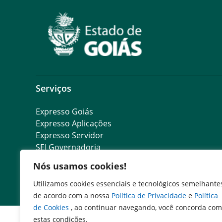
Serviços
Expresso Goiás
Expresso Aplicações
Expresso Servidor
SEI Governadoria
Cadastro de Autoridades
Nós usamos cookies!
Escola de Governo
Agenda de Autoridades
Utilizamos cookies essenciais e tecnológicos semelhante
de acordo com a nossa
Política de Privacidade
e
Política
de Cookies
, ao continuar navegando, você concorda com
estas condições.