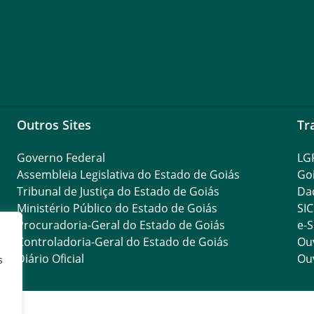
Outros Sites
Tr
Governo Federal
LG
Assembleia Legislativa do Estado de Goiás
Go
Tribunal de Justiça do Estado de Goiás
Da
Ministério Público do Estado de Goiás
SIC
Procuradoria-Geral do Estado de Goiás
e-S
Controladoria-Geral do Estado de Goiás
Ouv
Diário Oficial
Ouv
s