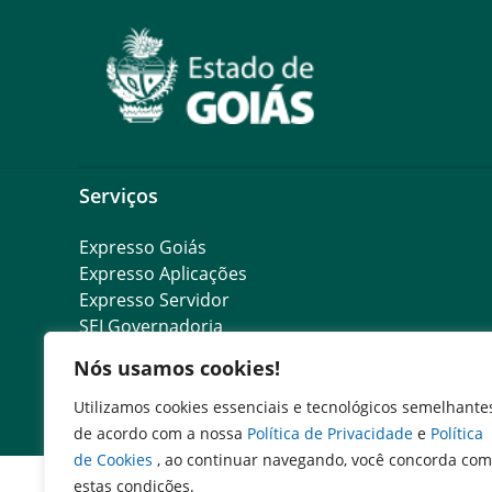
Serviços
Expresso Goiás
Expresso Aplicações
Expresso Servidor
SEI Governadoria
Cadastro de Autoridades
Nós usamos cookies!
Escola de Governo
Agenda de Autoridades
Utilizamos cookies essenciais e tecnológicos semelhante
de acordo com a nossa
Política de Privacidade
e
Política
de Cookies
, ao continuar navegando, você concorda com
estas condições.