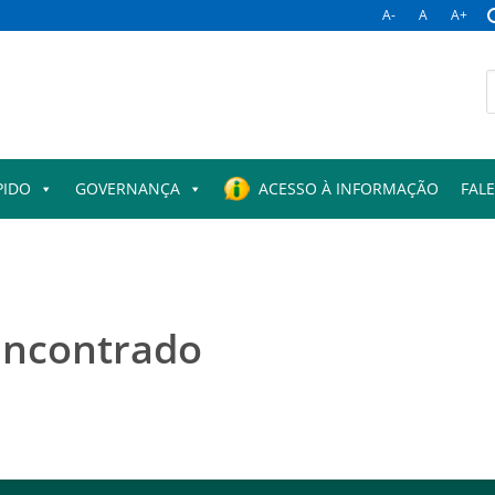
A-
A
A+
B
p
PIDO
GOVERNANÇA
ACESSO À INFORMAÇÃO
FAL
encontrado