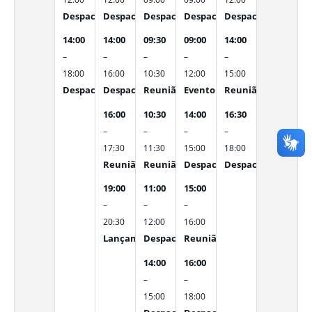
Despachos Internos
Despachos Internos
Despachos Internos
Despachos Internos
Despachos Interno
14:00
14:00
09:30
09:00
14:00
–
–
–
–
–
18:00
16:00
10:30
12:00
15:00
Despachos Internos
Despachos Internos
Reunião para Análise da Regulamenta
Evento - Aula Inaugural do 
Reunião - Dr. Mari
16:00
10:30
14:00
16:30
–
–
–
–
17:30
11:30
15:00
18:00
Reunião - Projeto de Ética nas Escolas - SEDUC 
Reunião - Apresentação do PLOA 2027
Despachos Internos
Despachos Interno
19:00
11:00
15:00
–
–
–
20:30
12:00
16:00
Lançamento do Livro e Epetáculo Musical Tra
Despachos Internos
Reunião Subsecretarias Des
14:00
16:00
–
–
15:00
18:00