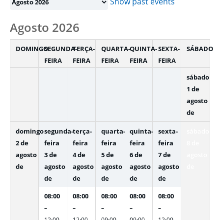
selection
Show past events
Agosto 2026
DOMINGO
SEGUNDA-
TERÇA-
QUARTA-
QUINTA-
SEXTA-
SÁBADO
FEIRA
FEIRA
FEIRA
FEIRA
FEIRA
sábado
1 de
agosto
de
domingo
segunda-
terça-
quarta-
quinta-
sexta-
sábado
2 de
feira
feira
feira
feira
feira
8 de
agosto
3 de
4 de
5 de
6 de
7 de
agosto
de
agosto
agosto
agosto
agosto
agosto
de
de
de
de
de
de
08:00
08:00
08:00
08:00
08:00
–
–
–
–
–
12:00
12:00
09:00
09:00
12:00