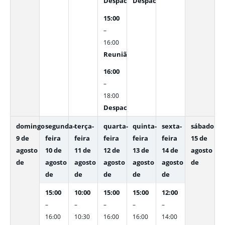
Despachos Internos
Despachos Internos
15:00
–
16:00
Reunião - Advogado Paulo Guilherme
16:00
–
18:00
Despachos Internos
domingo
segunda-
terça-
quarta-
quinta-
sexta-
sábado
9 de
feira
feira
feira
feira
feira
15 de
agosto
10 de
11 de
12 de
13 de
14 de
agosto
de
agosto
agosto
agosto
agosto
agosto
de
de
de
de
de
de
15:00
10:00
15:00
15:00
12:00
–
–
–
–
–
16:00
10:30
16:00
16:00
14:00