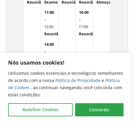
Reunião Subsecretarias Descentralizadas e equipe par
Exames in company CGE
Reunião - Apresentação dos Resultado
Reunião SECTI e CGE: Aprese
Almoço em Comemor
11:00
16:00
–
–
12:00
17:00
Reunião de Apresentação dos Resultados de Aud
Reunião Dr. Luís Cláudio Pr
14:00
–
18:00
Nós usamos cookies!
Evento de Premiação Anual da Transparência em
Utilizamos cookies essenciais e tecnológicos semelhantes
domingo
segunda-
terça-
quarta-
quinta-
sexta-
sábado
de acordo com a nossa
Política de Privacidade
e
Política
16 de
feira
feira
feira
feira
feira
22 de
de Cookies
, ao continuar navegando, você concorda com
agosto
17 de
18 de
19 de
20 de
21 de
agosto
estas condições.
de
agosto
agosto
agosto
agosto
agosto
de
de
de
de
de
de
Redefinir Cookies
Concordo
15:00
–
16:30