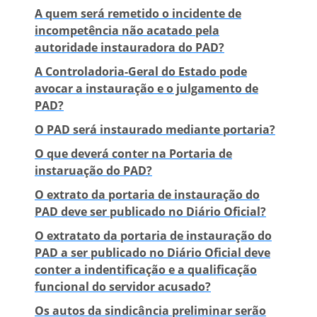
A quem será remetido o incidente de
incompetência não acatado pela
autoridade instauradora do PAD?
A Controladoria-Geral do Estado pode
avocar a instauração e o julgamento de
PAD?
O PAD será instaurado mediante portaria?
O que deverá conter na Portaria de
instaruação do PAD?
O extrato da portaria de instauração do
PAD deve ser publicado no Diário Oficial?
O extratato da portaria de instauração do
PAD a ser publicado no Diário Oficial deve
conter a indentificação e a qualificação
funcional do servidor acusado?
Os autos da sindicância preliminar serão