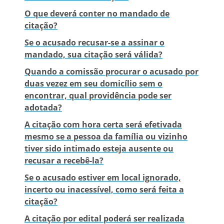
O que deverá conter no mandado de
citação?
Se o acusado recusar-se a assinar o
mandado, sua citação será válida?
Quando a comissão procurar o acusado por
duas vezez em seu domicílio sem o
encontrar, qual providência pode ser
adotada?
A citação com hora certa será efetivada
mesmo se a pessoa da família ou vizinho
tiver sido intimado esteja ausente ou
recusar a recebê-la?
Se o acusado estiver em local ignorado,
incerto ou inacessível, como será feita a
citação?
A citação por edital poderá ser realizada