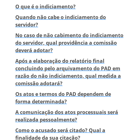
O que é o indiciamento?
Quando não cabe o indiciamento do
servidor?
No caso de não cabimento do indiciamento
do servidor, qual providência a comissão
deverá adotar?
Após a elaboração do relatório final
concluindo pelo arquivamento do PAD em
razão do não indiciamento, qual medida a
comissão adotará?
Os atos e termos do PAD dependem de
forma determinada?
A comunicação dos atos processuais será
realizada pessoalmente?
Como o acusado será citado? Qual a
finalidade da sua citação?