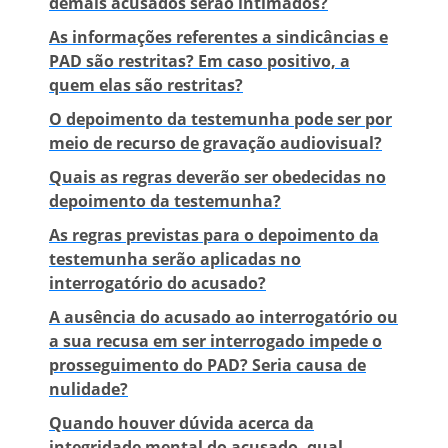
demais acusados serão intimados?
As informações referentes a sindicâncias e
PAD são restritas? Em caso positivo, a
quem elas são restritas?
O depoimento da testemunha pode ser por
meio de recurso de gravação audiovisual?
Quais as regras deverão ser obedecidas no
depoimento da testemunha?
As regras previstas para o depoimento da
testemunha serão aplicadas no
interrogatório do acusado?
A ausência do acusado ao interrogatório ou
a sua recusa em ser interrogado impede o
prosseguimento do PAD? Seria causa de
nulidade?
Quando houver dúvida acerca da
integridade mental do acusado, qual