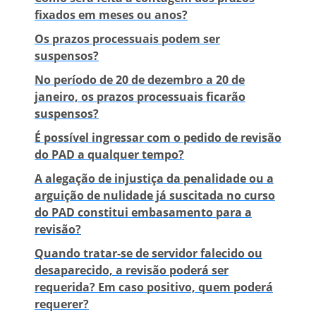
fixados em meses ou anos?
Os prazos processuais podem ser
suspensos?
No período de 20 de dezembro a 20 de
janeiro, os prazos processuais ficarão
suspensos?
É possível ingressar com o pedido de revisão
do PAD a qualquer tempo?
A alegação de injustiça da penalidade ou a
arguição de nulidade já suscitada no curso
do PAD constitui embasamento para a
revisão?
Quando tratar-se de servidor falecido ou
desaparecido, a revisão poderá ser
requerida? Em caso positivo, quem poderá
requerer?