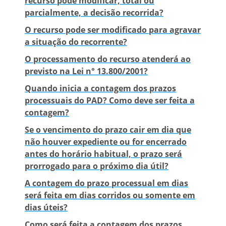
recurso pode modificar, total ou
parcialmente, a decisão recorrida?
O recurso pode ser modificado para agravar
a situação do recorrente?
O processamento do recurso atenderá ao
previsto na Lei n° 13.800/2001?
Quando inicia a contagem dos prazos
processuais do PAD? Como deve ser feita a
contagem?
Se o vencimento do prazo cair em dia que
não houver expediente ou for encerrado
antes do horário habitual, o prazo será
prorrogado para o próximo dia útil?
A contagem do prazo processual em dias
será feita em dias corridos ou somente em
dias úteis?
Como será feita a contagem dos prazos