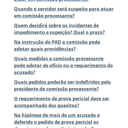
Quando o servidor será suspeito para atuar
em comissão processante?
Quem decidirá sobre os incidentes de
impedimento e supeição? Qual o prazo?
Na instrução do PAD a comissão pode
adotar quais providências?
Quais medidas a comissão processante
pode adotar de ofício ou a requerimento do
acusado?
Quais pedidos poderão ser indefiridos pelo
presidente da comissão processante?
O requerimento de prova pericial deve ser
acompanhado dos quesitos?
Na hipótese de mais de um acusado e
deferido o pedido de prova pericial os