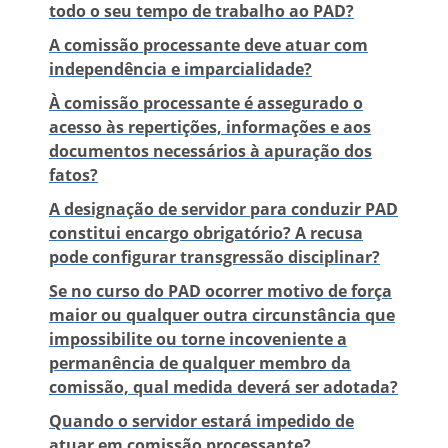
todo o seu tempo de trabalho ao PAD?
A comissão processante deve atuar com
independência e imparcialidade?
À comissão processante é assegurado o
acesso às repertições, informações e aos
documentos necessários à apuração dos
fatos?
A designação de servidor para conduzir PAD
constitui encargo obrigatório? A recusa
pode configurar transgressão disciplinar?
Se no curso do PAD ocorrer motivo de força
maior ou qualquer outra circunstância que
impossibilite ou torne incoveniente a
permanência de qualquer membro da
comissão, qual medida deverá ser adotada?
Quando o servidor estará impedido de
atuar em comissão processante?