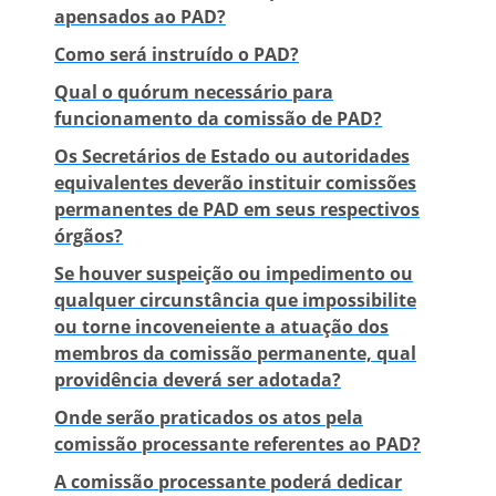
apensados ao PAD?
Como será instruído o PAD?
Qual o quórum necessário para
funcionamento da comissão de PAD?
Os Secretários de Estado ou autoridades
equivalentes deverão instituir comissões
permanentes de PAD em seus respectivos
órgãos?
Se houver suspeição ou impedimento ou
qualquer circunstância que impossibilite
ou torne incoveneiente a atuação dos
membros da comissão permanente, qual
providência deverá ser adotada?
Onde serão praticados os atos pela
comissão processante referentes ao PAD?
A comissão processante poderá dedicar