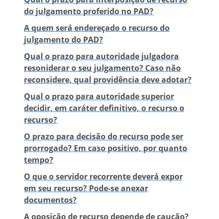
do julgamento proferido no PAD?
A quem será endereçado o recurso do
julgamento do PAD?
Qual o prazo para autoridade julgadora
resoniderar o seu julgamento? Caso não
reconsidere, qual providência deve adotar?
Qual o prazo para autoridade superior
decidir, em caráter definitivo, o recurso o
recurso?
O prazo para decisão do recurso pode ser
prorrogado? Em caso positivo, por quanto
tempo?
O que o servidor recorrente deverá expor
em seu recurso? Pode-se anexar
documentos?
A oposição de recurso depende de caução?