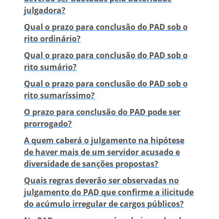
julgadora?
Qual o prazo para conclusão do PAD sob o
rito ordinário?
Qual o prazo para conclusão do PAD sob o
rito sumário?
Qual o prazo para conclusão do PAD sob o
rito sumaríssimo?
O prazo para conclusão do PAD pode ser
prorrogado?
A quem caberá o julgamento na hipótese
de haver mais de um servidor acusado e
diversidade de sanções propostas?
Quais regras deverão ser observadas no
julgamento do PAD que confirme a ilicitude
do acúmulo irregular de cargos públicos?