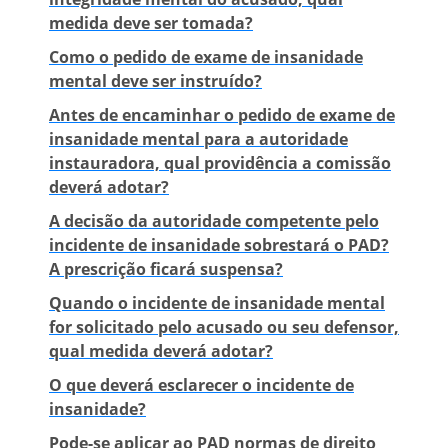
medida deve ser tomada?
Como o pedido de exame de insanidade
mental deve ser instruído?
Antes de encaminhar o pedido de exame de
insanidade mental para a autoridade
instauradora, qual providência a comissão
deverá adotar?
A decisão da autoridade competente pelo
incidente de insanidade sobrestará o PAD?
A prescrição ficará suspensa?
Quando o incidente de insanidade mental
for solicitado pelo acusado ou seu defensor,
qual medida deverá adotar?
O que deverá esclarecer o incidente de
insanidade?
Pode-se aplicar ao PAD normas de direito