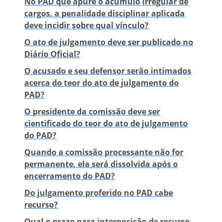
No PAD que apure o acúmulo irregular de
cargos, a penalidade disciplinar aplicada
deve incidir sobre qual vínculo?
O ato de julgamento deve ser publicado no
Diário Oficial?
O acusado e seu defensor serão intimados
acerca do teor do ato de julgamento do
PAD?
O presidente da comissão deve ser
cientificado do teor do ato de julgamento
do PAD?
Quando a comissão processante não for
permanente, ela será dissolvida após o
encerramento do PAD?
Do julgamento proferido no PAD cabe
recurso?
Qual o prazo para interposição de recurso