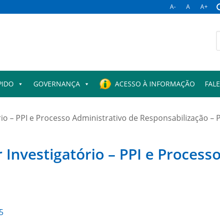
A-
A
A+
B
p
PIDO
GOVERNANÇA
ACESSO À INFORMAÇÃO
FAL
io – PPI e Processo Administrativo de Responsabilização – 
Investigatório – PPI e Process
5