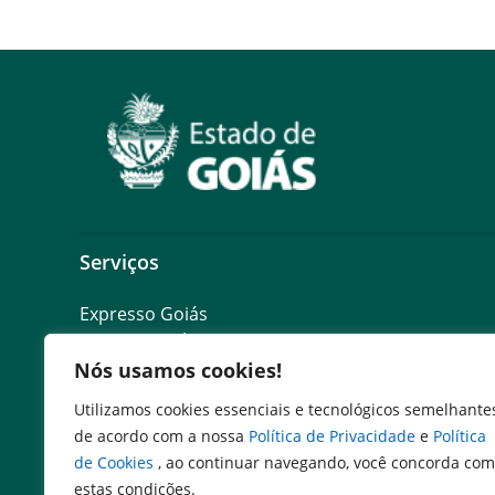
Serviços
Expresso Goiás
Expresso Aplicações
Expresso Servidor
Nós usamos cookies!
SEI Governadoria
Utilizamos cookies essenciais e tecnológicos semelhante
Cadastro de Autoridades
de acordo com a nossa
Política de Privacidade
e
Política
Escola de Governo
de Cookies
, ao continuar navegando, você concorda com
Agenda de Autoridades
estas condições.