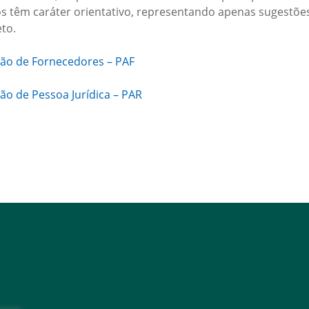
 têm caráter orientativo, representando apenas sugestões
to.
ção de Fornecedores – PAF
ão de Pessoa Jurídica – PAR