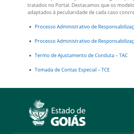
tratados no Portal. Destacamos que os modelos
adaptados à peculiaridade de cada caso concre
Processo Administrativo de Responsabiliza
Processo Administrativo de Responsabilizaç
Termo de Ajustamento de Conduta – TAC
Tomada de Contas Especial – TCE