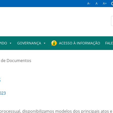
A-
A
A+
B
p
PIDO
GOVERNANÇA
ACESSO À INFORMAÇÃO
FAL
 de Documentos
s
023
processual, disponibilizamos modelos dos principais atos 