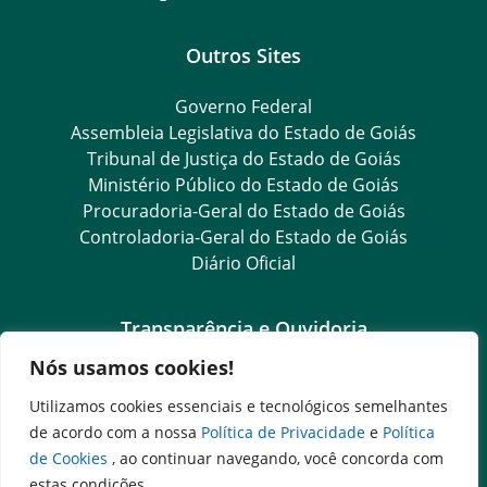
Outros Sites
Governo Federal
Assembleia Legislativa do Estado de Goiás
Tribunal de Justiça do Estado de Goiás
Ministério Público do Estado de Goiás
Procuradoria-Geral do Estado de Goiás
Controladoria-Geral do Estado de Goiás
Diário Oficial
Transparência e Ouvidoria
Nós usamos cookies!
LGPD
Goiás Transparência
Utilizamos cookies essenciais e tecnológicos semelhantes
Dados Abertos Goiás
de acordo com a nossa
Política de Privacidade
e
Política
SIC – Serviço de Informação ao Cidadão
de Cookies
, ao continuar navegando, você concorda com
e-SIC – Serviço Eletrônico de Informação ao Cidadão
estas condições.