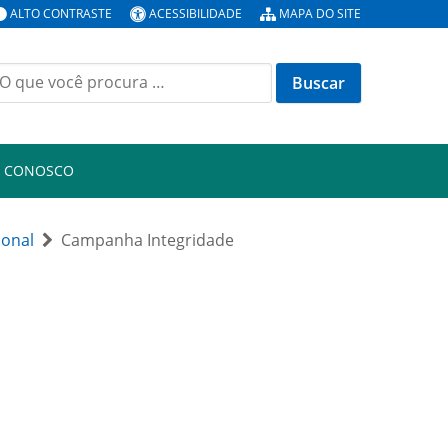
ALTO CONTRASTE
ACESSIBILIDADE
MAPA DO SITE
uscar
or:
E CONOSCO
ional
Campanha Integridade