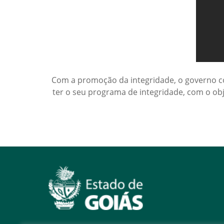
Com a promoção da integridade, o governo co
ter o seu programa de integridade, com o obj