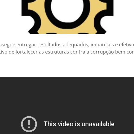
egue entregar resultados adequados, imparciais e efetivos
tivo de fortalecer as estruturas contra a corrupção bem co