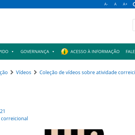
A-
A
A+
B
p
PIDO
GOVERNANÇA
ACESSO À INFORMAÇÃO
FAL
ação
Vídeos
Coleção de vídeos sobre atividade correic
021
 correicional