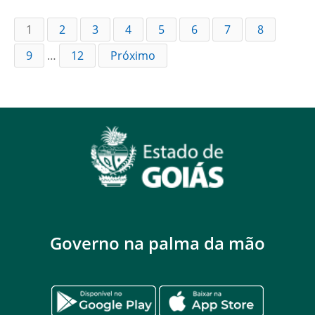
1
2
3
4
5
6
7
8
9
…
12
Próximo
Governo na palma da mão