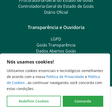
Procuradoria-Geral do Estado de Goiás
Controladoria-Geral do Estado de Goiás
Diário Oficial
Transparência e Ouvidoria
LGPD
Goiás Transparência
Dados Abertos Goiás
SIC – Serviço de Informação ao Cidadão
Nós usamos cookies!
e-SIC – Serviço Eletrônico de Informação ao Cidadão
Ouvidoria Setorial (Expresso)
Utilizamos cookies essenciais e tecnológicos semelhantes
Ouvidoria Setorial (Presencial)
de acordo com a nossa
Política de Privacidade
e
Política
de Cookies
, ao continuar navegando, você concorda com
estas condições.
Redefinir Cookies
Concordo