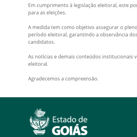
Em cumprimento à legislação eleitoral, este po
para as eleições.
A medida tem como objetivo assegurar o pleno
período eleitoral, garantindo a observância do
candidatos.
As notícias e demais conteúdos institucionais 
eleitoral.
Agradecemos a compreensão.