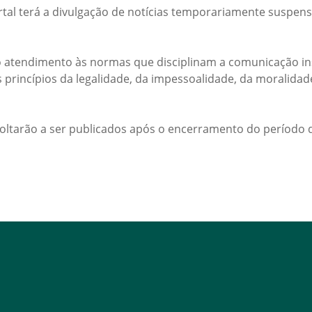
rtal terá a divulgação de notícias temporariamente suspens
 atendimento às normas que disciplinam a comunicação ins
s princípios da legalidade, da impessoalidade, da moralida
voltarão a ser publicados após o encerramento do período d