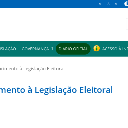
A-
A
A+
p
ISLAÇÃO
GOVERNANÇA
DIÁRIO OFICIAL
ACESSO À I
mento à Legislação Eleitoral
to à Legislação Eleitoral