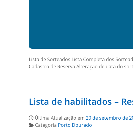
Lista de Sorteados Lista Completa dos Sorte
Cadastro de Reserva Alteração de data do sort
Lista de habilitados – R
Última Atualização em
20 de setembro de 2
Categoria
Porto Dourado