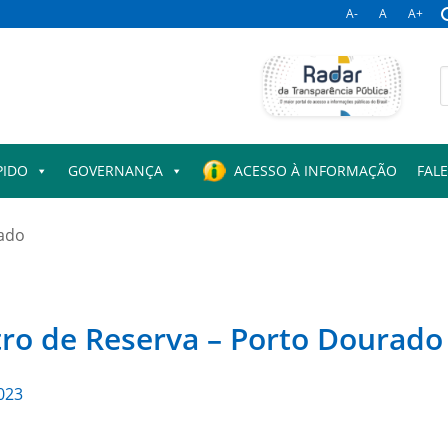
A-
A
A+
B
p
PIDO
GOVERNANÇA
ACESSO À INFORMAÇÃO
FAL
ado
o de Reserva – Porto Dourado II
023