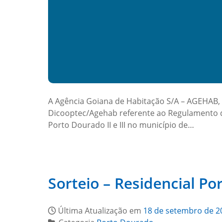
A Agência Goiana de Habitação S/A – AGEHAB, 
Dicooptec/Agehab referente ao Regulamento de
Porto Dourado II e III no município de…
Sorteio – Residencial Po
Última Atualização em
18 de setembro de 2