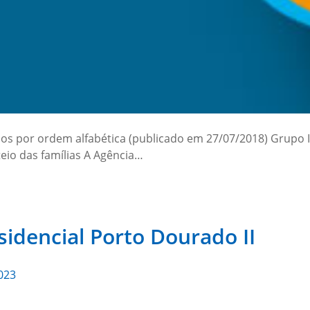
ados por ordem alfabética (publicado em 27/07/2018) Grupo
eio das famílias A Agência…
esidencial Porto Dourado II
023