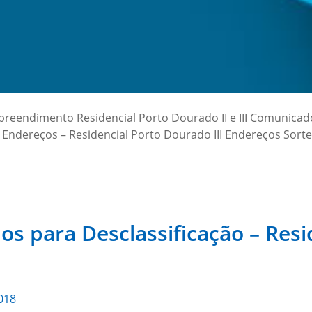
reendimento Residencial Porto Dourado II e III Comunicad
Endereços – Residencial Porto Dourado III Endereços Sorte
s para Desclassificação – Resi
018