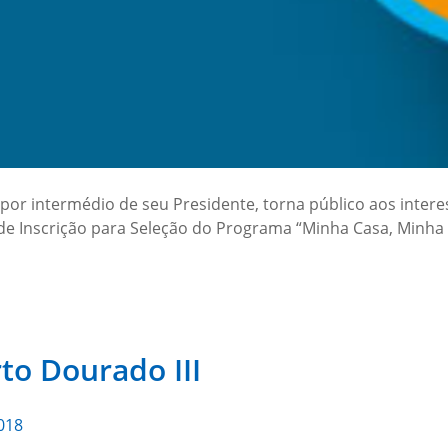
por intermédio de seu Presidente, torna público aos intere
 Inscrição para Seleção do Programa “Minha Casa, Minha Vi
rto Dourado III
018