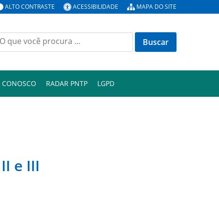
ALTO CONTRASTE
ACESSIBILIDADE
MAPA DO SITE
uscar
or:
E CONOSCO
RADAR PNTP
LGPD
 e III