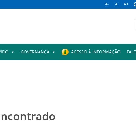
A-
A
A+
B
p
PIDO
GOVERNANÇA
ACESSO À INFORMAÇÃO
FAL
encontrado