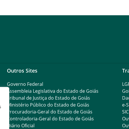
Outros Sites
Tr
Governo Federal
LG
Assembleia Legislativa do Estado de Goiás
Go
Tribunal de Justiça do Estado de Goiás
Da
Ministério Público do Estado de Goiás
e-S
s
Procuradoria-Geral do Estado de Goiás
SIC
Controladoria-Geral do Estado de Goiás
Ouv
Diário Oficial
Ouv