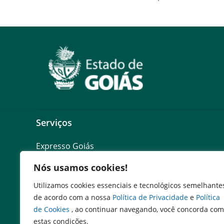
Serviços
Expresso Goiás
Expresso Aplicações
Nós usamos cookies!
Expresso Servidor
SEI Governadoria
Utilizamos cookies essenciais e tecnológicos semelhante
Cadastro de Autoridades
de acordo com a nossa
Política de Privacidade
e
Política
Escola de Governo
de Cookies
, ao continuar navegando, você concorda com
Agenda de Autoridades
estas condições.