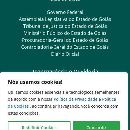
Governo Federal
Assembleia Legislativa do Estado de Goiás
Tribunal de Justiça do Estado de Goiás
Ministério Público do Estado de Goiás
Procuradoria-Geral do Estado de Goiás
Controladoria-Geral do Estado de Goiás
Diário Oficial
Transparência e Ouvidoria
Nós usamos cookies!
LGPD
Goiás Transparência
Utilizamos cookies essenciais e tecnológicos semelhantes
Dados Abertos Goiás
de acordo com a nossa
Política de Privacidade
e
Política
e-SIC
de Cookies
, ao continuar navegando, você concorda com
SIC – Serviço de Informação ao Cidadão
estas condições.
Ouvidoria Setorial (Expresso)
Ouvidoria Setorial (Presencial)
Redefinir Cookies
Concordo