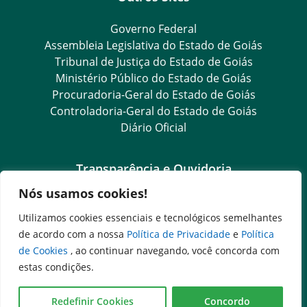
Governo Federal
Assembleia Legislativa do Estado de Goiás
Tribunal de Justiça do Estado de Goiás
Ministério Público do Estado de Goiás
Procuradoria-Geral do Estado de Goiás
Controladoria-Geral do Estado de Goiás
Diário Oficial
Transparência e Ouvidoria
Nós usamos cookies!
LGPD
Goiás Transparência
Utilizamos cookies essenciais e tecnológicos semelhantes
Dados Abertos Goiás
de acordo com a nossa
Política de Privacidade
e
Política
e-SIC
de Cookies
, ao continuar navegando, você concorda com
SIC – Serviço de Informação ao Cidadão
estas condições.
Ouvidoria Setorial (Expresso)
Ouvidoria Setorial (Presencial)
Redefinir Cookies
Concordo