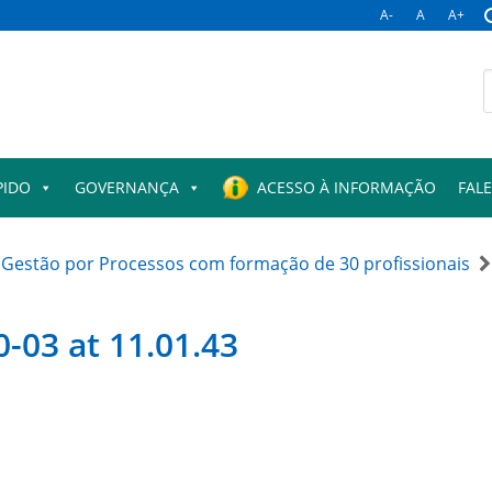
A-
A
A+
B
p
PIDO
GOVERNANÇA
ACESSO À INFORMAÇÃO
FAL
Gestão por Processos com formação de 30 profissionais
-03 at 11.01.43