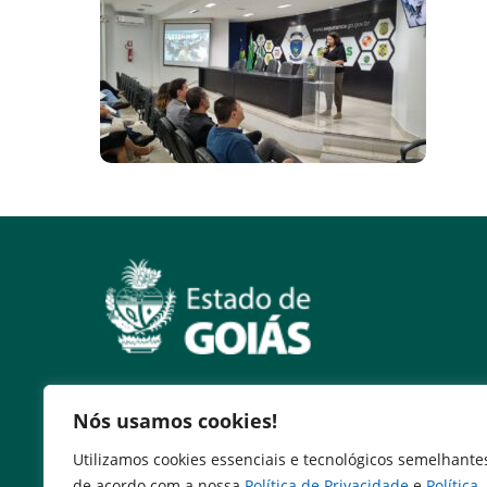
Nós usamos cookies!
Serviços
Utilizamos cookies essenciais e tecnológicos semelhante
Expresso Goiás
de acordo com a nossa
Política de Privacidade
e
Política