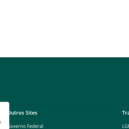
Outros Sites
Tr
s
Governo Federal
LG