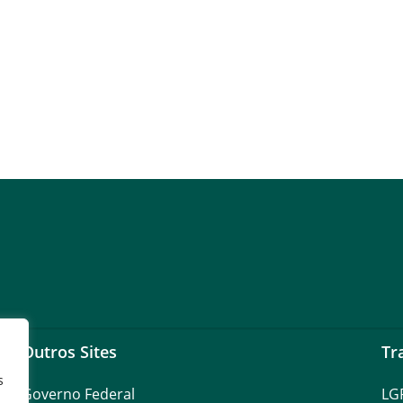
Outros Sites
Tr
s
Governo Federal
LG