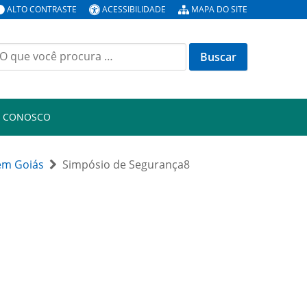
ALTO CONTRASTE
ACESSIBILIDADE
MAPA DO SITE
uscar
or:
E CONOSCO
 em Goiás
Simpósio de Segurança8