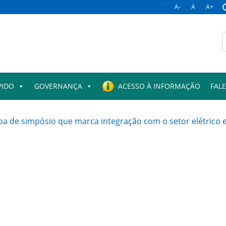
A-
A
A+
B
p
PIDO
GOVERNANÇA
ACESSO À INFORMAÇÃO
FAL
ipa de simpósio que marca integração com o setor elétrico