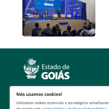
Nós usamos cookies!
Serviços
Utilizamos cookies essenciais e tecnológicos semelhante
Expresso Goiás
de acordo com a nossa
Política de Privacidade
e
Política