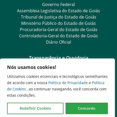
Governo Federal
Assembleia Legislativa do Estado de Goiás
Tribunal de Justiça do Estado de Goiás
Ministério Público do Estado de Goiás
Procuradoria-Geral do Estado de Goiás
Controladoria-Geral do Estado de Goiás
Diário Oficial
Transparência e Ouvidoria
Nós usamos cookies!
LGPD
Goiás Transparência
Utilizamos cookies essenciais e tecnológicos semelhantes
Dados Abertos Goiás
de acordo com a nossa
Política de Privacidade
e
Política
e-SIC
de Cookies
, ao continuar navegando, você concorda com
SIC – Serviço de Informação ao Cidadão
estas condições.
Ouvidoria Setorial (Expresso)
Ouvidoria Setorial (Presencial)
Redefinir Cookies
Concordo