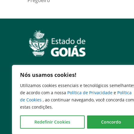
Pregoeiro
Nós usamos cookies!
Serviços
Utilizamos cookies essenciais e tecnológicos semelhante
Expresso Goiás
de acordo com a nossa
Política de Privacidade
e
Política
Expresso Aplicações
de Cookies
, ao continuar navegando, você concorda com
Expresso Servidor
estas condições.
SEI Governadoria
Cadastro de Autoridades
Redefinir Cookies
Concordo
Escola de Governo
Agenda de Autoridades