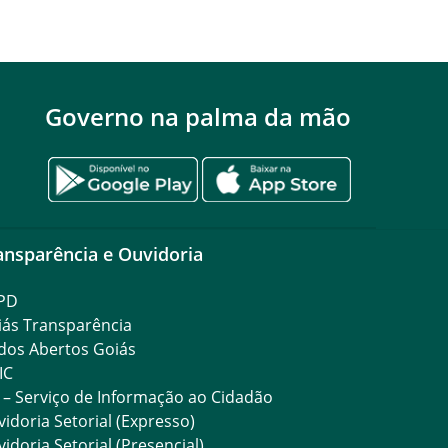
Governo na palma da mão
ansparência e Ouvidoria
PD
iás Transparência
dos Abertos Goiás
IC
 – Serviço de Informação ao Cidadão
idoria Setorial (Expresso)
idoria Setorial (Presencial)