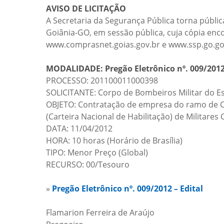
AVISO DE LICITAÇÃO
A Secretaria da Segurança Pública torna pública
Goiânia-GO, em sessão pública, cuja cópia enco
www.comprasnet.goias.gov.br e www.ssp.go.go
MODALIDADE: Pregão Eletrônico nº. 009/201
PROCESSO: 201100011000398
SOLICITANTE: Corpo de Bombeiros Militar do E
OBJETO: Contratação de empresa do ramo de C
(Carteira Nacional de Habilitação) de Militar
DATA: 11/04/2012
HORA: 10 horas (Horário de Brasília)
TIPO: Menor Preço (Global)
RECURSO: 00/Tesouro
»
Pregão Eletrônico nº. 009/2012 – Edital
Flamarion Ferreira de Araújo