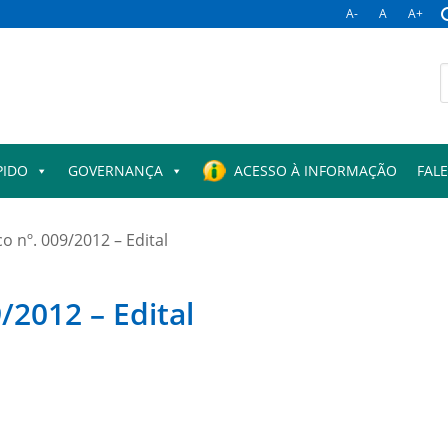
A-
A
A+
B
p
PIDO
GOVERNANÇA
ACESSO À INFORMAÇÃO
FAL
o nº. 009/2012 – Edital
/2012 – Edital