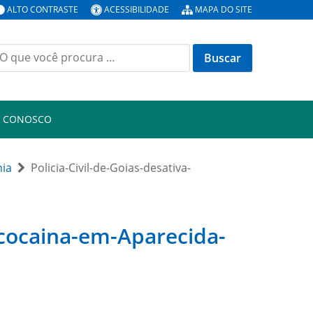
ALTO CONTRASTE
ACESSIBILIDADE
MAPA DO SITE
uscar
or:
E CONOSCO
nia
Policia-Civil-de-Goias-desativa-
e-cocaina-em-Aparecida-