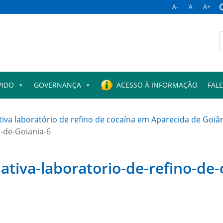
A-
A
A+
B
p
PIDO
GOVERNANÇA
ACESSO À INFORMAÇÃO
FAL
ativa laboratório de refino de cocaína em Aparecida de Goiâ
-de-Goiania-6
esativa-laboratorio-de-refino-d