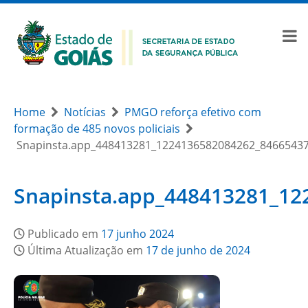
Home
Notícias
PMGO reforça efetivo com
formação de 485 novos policiais
Snapinsta.app_448413281_1224136582084262_8466543
Snapinsta.app_448413281_1
Publicado em
17 junho 2024
Última Atualização em
17 de junho de 2024