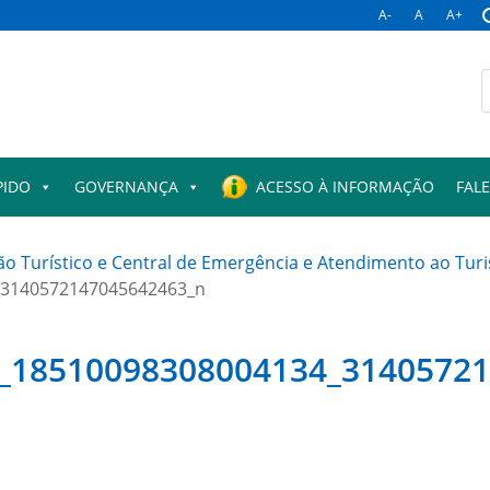
A-
A
A+
B
p
PIDO
GOVERNANÇA
ACESSO À INFORMAÇÃO
FAL
o Turístico e Central de Emergência e Atendimento ao Tur
_3140572147045642463_n
1_18510098308004134_3140572