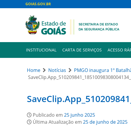
GOIAS.GOV.BR
INSTITUCIONAL
CARTA DE SERVIÇOS
ACESSO RÁ
Home
Notícias
PMGO inaugura 1º Batalhã
SaveClip.App_510209841_18510098308004134
SaveClip.App_51020984
Publicado em
25 junho 2025
Última Atualização em
25 de junho de 2025