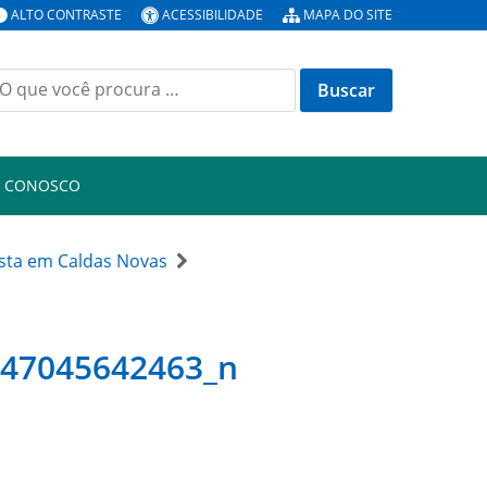
ALTO CONTRASTE
ACESSIBILIDADE
MAPA DO SITE
uscar
or:
E CONOSCO
ista em Caldas Novas
147045642463_n