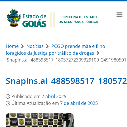
Home
Notícias
PCGO prende mãe e filho
foragidos da Justiça por tráfico de drogas
Snapins.ai_488598517_18057272309329109_249198050
Snapins.ai_488598517_18057
Publicado em
7 abril 2025
Última Atualização em
7 de abril de 2025